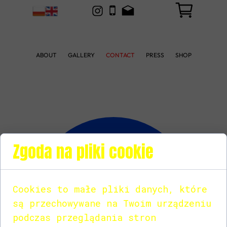
ABOUT
GALLERY
CONTACT
PRESS
SHOP
Zgoda na pliki cookie
Questions?
Cookies to małe pliki danych, które
są przechowywane na Twoim urządzeniu
+48 883322777
nobeigefeelings@gmail.com
podczas przeglądania stron