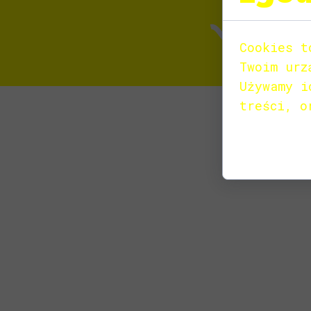
Cookies t
Twoim urz
Używamy i
treści, o