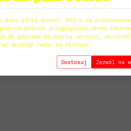
o małe pliki danych, które są przechowywa
ądzeniu podczas przeglądania stron intern
ch do poprawy działania serwisu, personal
raz analizy ruchu na stronie.
Dostosuj
Zezwól na 