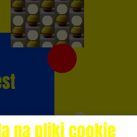
est
a na pliki cookie