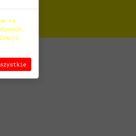
ne na
etowych.
izacji
wszystkie