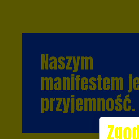
Naszym
manifestem j
przyjemność.
Zgod