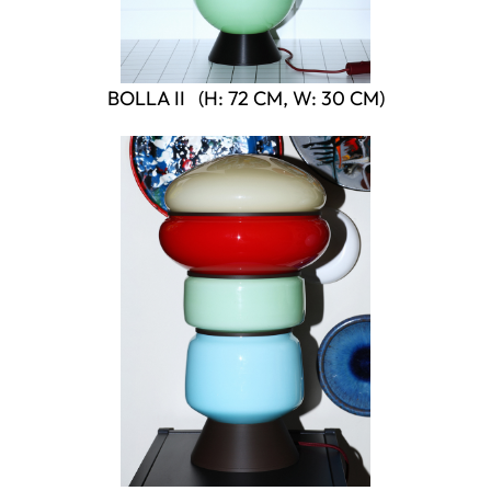
BOLLA II (H: 72 CM, W: 30 CM)