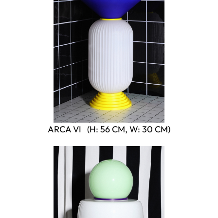
ARCA VI (H: 56 CM, W: 30 CM)