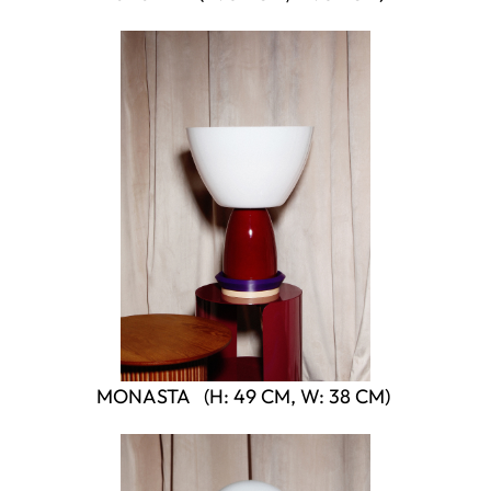
MONASTA (H: 49 CM, W: 38 CM)