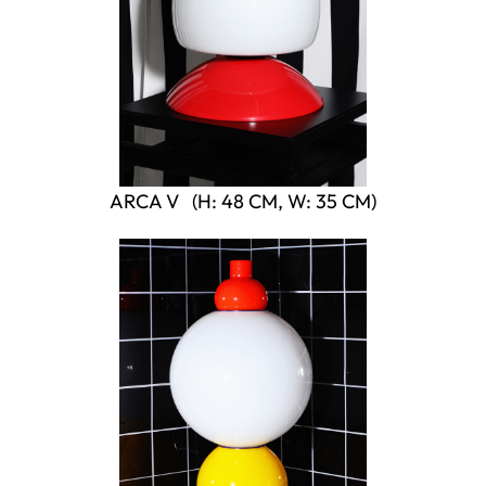
ARCA V (H: 48 CM, W: 35 CM)