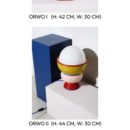
ORWO I (H: 42 CM, W: 30 CM)
ORWO II (H: 44 CM, W: 30 CM)