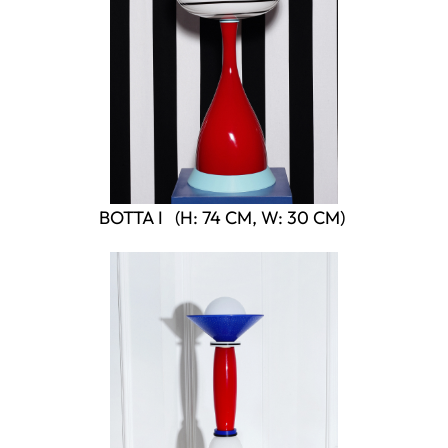
BOTTA I (H: 74 CM, W: 30 CM)