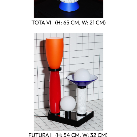
TOTA VI (H: 65 CM, W: 21 CM)
FUTURA I (H: 54 CM, W: 32 CM)