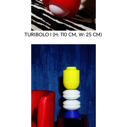
TURIBOLO I (H: 110 CM, W: 25 CM)