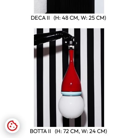
DECA II (H: 48 CM, W: 25 CM)
BOTTA II (H: 72 CM, W: 24 CM)