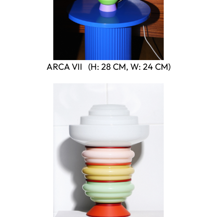
ARCA VII (H: 28 CM, W: 24 CM)