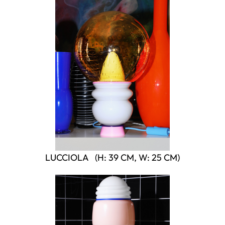
LUCCIOLA (H: 39 CM, W: 25 CM)