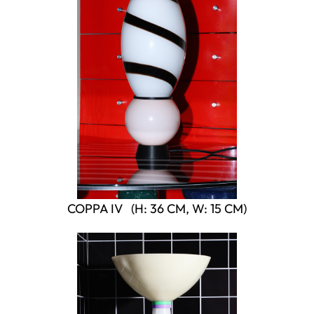
COPPA IV (H: 36 CM, W: 15 CM)