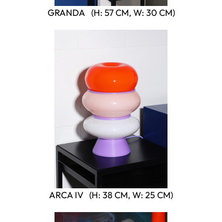
GRANDA (H: 57 CM, W: 30 CM)
ARCA IV (H: 38 CM, W: 25 CM)