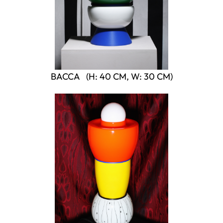
internetowych. Używamy ich do
poprawy działania serwisu,
personalizacji treści, oraz analizy
ruchu na stronie.
Dostosuj
Zezwól na wszystkie
BACCA (H: 40 CM, W: 30 CM)